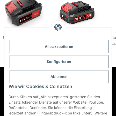
Flex Akku-Pack 18V/5.0 Ah
Flex Akku-Pack Li-Ion AP
Tit
10.8/2.5 418048
2.5
94,00 €
*
Alle akzeptieren
46,90 €
*
Konfigurieren
Ablehnen
Service
Wie wir Cookies & Co nutzen
Gesetzliche Informationen
Durch Klicken auf „Alle akzeptieren“ gestatten Sie den
Einsatz folgender Dienste auf unserer Website: YouTube,
ReCaptcha, Doofinder. Sie können die Einstellung
jederzeit ändern (Fingerabdruck-Icon links unten). Weitere