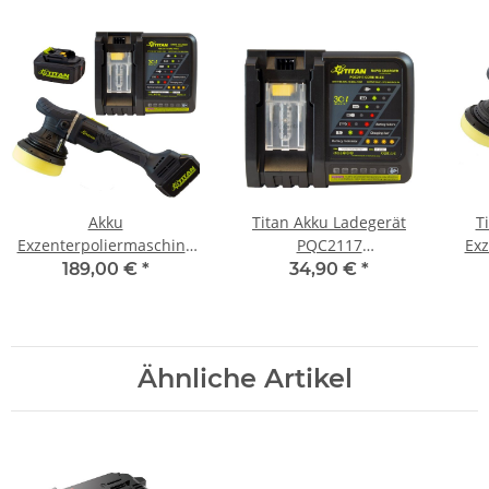
Akku
Titan Akku Ladegerät
T
Exzenterpoliermaschine
PQC2117
Exz
brushless 15mm Hub
Schnellladegerät
1
189,00 €
*
34,90 €
*
TDA1521B inkl. 2x Akku u.
Ladegerät
Ähnliche Artikel