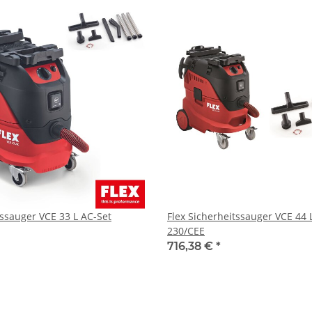
tssauger VCE 33 L AC-Set
Flex Sicherheitssauger VCE 44 
230/CEE
716,38 €
*