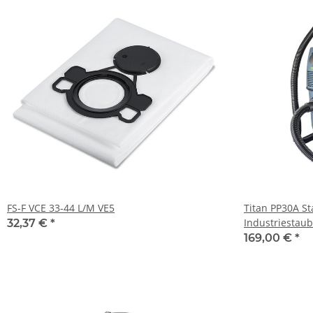
FS-F VCE 33-44 L/M VE5
Titan PP30A S
Industriestau
32,37 €
*
169,00 €
*