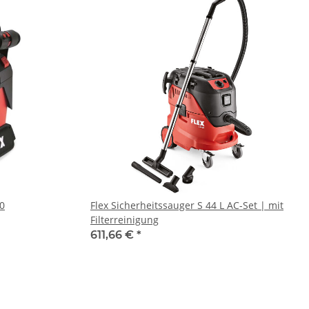
.0
Flex Sicherheitssauger S 44 L AC-Set | mit
Filterreinigung
611,66 €
*