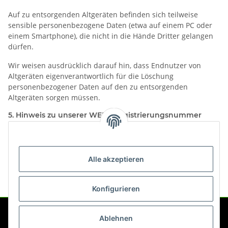
Auf zu entsorgenden Altgeräten befinden sich teilweise
sensible personenbezogene Daten (etwa auf einem PC oder
einem Smartphone), die nicht in die Hände Dritter gelangen
dürfen.
Wir weisen ausdrücklich darauf hin, dass Endnutzer von
Altgeräten eigenverantwortlich für die Löschung
personenbezogener Daten auf den zu entsorgenden
Altgeräten sorgen müssen.
5. Hinweis zu unserer WEEE-Registrierungsnummer
Wir sind bei der Stiftung Elektro-Altgeräte Register,
Nordostpark 72 in 90411 Nürnberg, als Hersteller von Elektro-
und/ oder Elektronikgeräten unter der folgenden
Alle akzeptieren
Registrierungsnummer (WEEE-Reg.-Nr. DE) registriert:
WEEE-Reg.-Nr. DE10858577
Konfigurieren
Ablehnen
Service