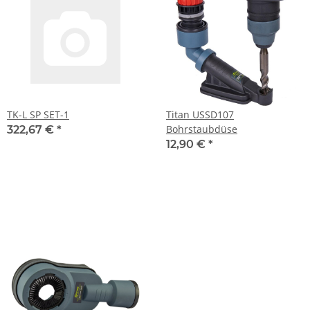
TK-L SP SET-1
Titan USSD107
Bohrstaubdüse
322,67 €
*
12,90 €
*