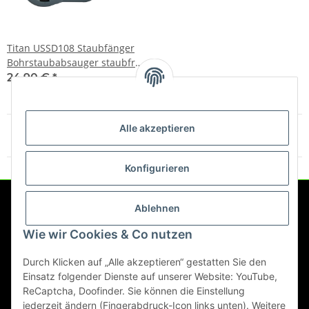
Titan USSD108 Staubfänger
Bohrstaubabsauger staubfrei
bohren
24,90 €
*
Alle akzeptieren
Artikel 1 - 3 von 3
Konfigurieren
Ablehnen
Service
Wie wir Cookies & Co nutzen
Gesetzliche Informationen
Durch Klicken auf „Alle akzeptieren“ gestatten Sie den
Einsatz folgender Dienste auf unserer Website: YouTube,
ReCaptcha, Doofinder. Sie können die Einstellung
jederzeit ändern (Fingerabdruck-Icon links unten). Weitere