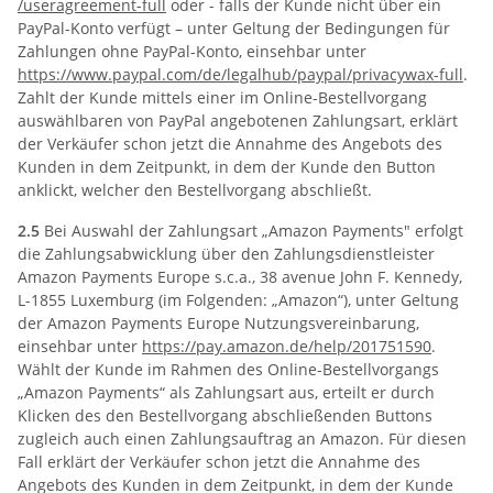
/useragreement-full
oder - falls der Kunde nicht über ein
PayPal-Konto verfügt – unter Geltung der Bedingungen für
Zahlungen ohne PayPal-Konto, einsehbar unter
https://www.paypal.com
/de
/legalhub
/paypal
/privacywax-full
.
Zahlt der Kunde mittels einer im Online-Bestellvorgang
auswählbaren von PayPal angebotenen Zahlungsart, erklärt
der Verkäufer schon jetzt die Annahme des Angebots des
Kunden in dem Zeitpunkt, in dem der Kunde den Button
anklickt, welcher den Bestellvorgang abschließt.
2.5
Bei Auswahl der Zahlungsart „Amazon Payments" erfolgt
die Zahlungsabwicklung über den Zahlungsdienstleister
Amazon Payments Europe s.c.a., 38 avenue John F. Kennedy,
L-1855 Luxemburg (im Folgenden: „Amazon“), unter Geltung
der Amazon Payments Europe Nutzungsvereinbarung,
einsehbar unter
https://pay.amazon.de
/help
/201751590
.
Wählt der Kunde im Rahmen des Online-Bestellvorgangs
„Amazon Payments“ als Zahlungsart aus, erteilt er durch
Klicken des den Bestellvorgang abschließenden Buttons
zugleich auch einen Zahlungsauftrag an Amazon. Für diesen
Fall erklärt der Verkäufer schon jetzt die Annahme des
Angebots des Kunden in dem Zeitpunkt, in dem der Kunde