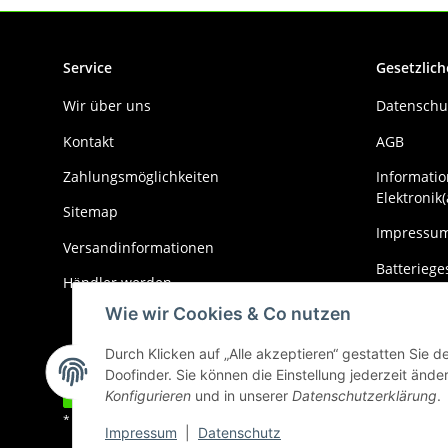
Service
Gesetzlich
Wir über uns
Datenschu
Kontakt
AGB
Zahlungsmöglichkeiten
Informatio
Elektronik(
Sitemap
Impressu
Versandinformationen
Batteriege
Händler werden
Widerrufs
Wie wir Cookies & Co nutzen
Durch Klicken auf „Alle akzeptieren“ gestatten Sie 
Doofinder. Sie können die Einstellung jederzeit änder
Vertrag widerrufen
Konfigurieren
und in unserer
Datenschutzerklärung
.
* Alle Preise inkl. gesetzlicher USt., zzgl.
Versand
Impressum
|
Datenschutz