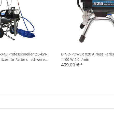
X43 Professioneller 2,5-kW-
DINO-POWER X20 Airless Farb
ritzer für Farbe u. schwere
1100 W 2,0 l/min
en
439,00 €
*