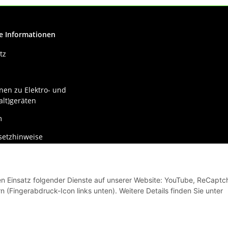
e Informationen
tz
nen zu Elektro- und
alt)geräten
m
setzhinweise
recht
den Einsatz folgender Dienste auf unserer Website: YouTube, ReCaptc
n (Fingerabdruck-Icon links unten). Weitere Details finden Sie unter