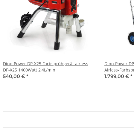
Dino-Power DP-X25 Farbsprühgerät airless
Dino-Power DP-
DP-X25 1400Watt 2,4L/min
Airless-Farbsp
Beschichtung
540,00 €
*
1.799,00 €
*