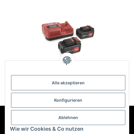
Flex Akku Ladegerät Set P-Set
55 R 491349
Alle akzeptieren
252,88 €
*
Konfigurieren
Ablehnen
Service
Wie wir Cookies & Co nutzen