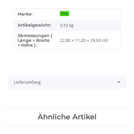
Produkteigenschaft
Wert
Marke:
Flex
Artikelgewicht:
3,10
kg
Abmessungen (
22,00 × 11,20 × 29,50 cm
Länge × Breite
× Höhe ):
Lieferumfang
Ähnliche Artikel