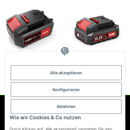
Flex Akku-Pack 18V/5.0 Ah
Flex Akku-Pack Li-Ion AP
10.8/2.5 418048
94,00 €
*
Alle akzeptieren
46,90 €
*
Konfigurieren
Ablehnen
Service
Wie wir Cookies & Co nutzen
Gesetzliche Informationen
Durch Klicken auf „Alle akzeptieren“ gestatten Sie den