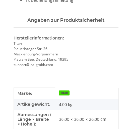
1x Bedienungsanleitung
Angaben zur Produktsicherheit
Herstellerinformationen:
Titan
Plauerhaeger Str. 26
Mecklenburg-Vorpommern
Plau am See, Deutschland, 19395
support@ipa-gmbh.com
Produkteigenschaft
Wert
Marke:
Titan
Artikelgewicht:
4,00
kg
Abmessungen (
36,00 × 36,00 × 26,00 cm
Länge × Breite
× Höhe ):