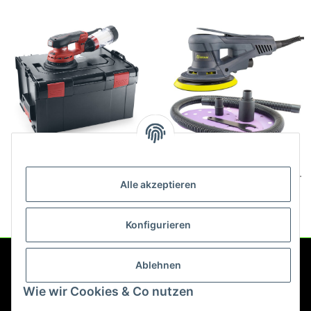
FLEX ORE 5-150 EC Set
Titan PESM3-150
Exzenterschleifer 5mm Hub
Exzenterschleifer EC-Motor
Alle akzeptieren
brushless 3mm Hub Starter
392,70 €
*
159,89 €
*
Kit
Konfigurieren
Ablehnen
Service
Wie wir Cookies & Co nutzen