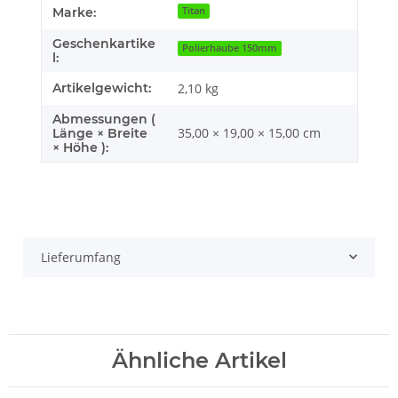
Produkteigenschaft
Wert
Marke:
Titan
Geschenkartike
Polierhaube 150mm
l:
Artikelgewicht:
2,10
kg
Abmessungen (
35,00 × 19,00 × 15,00 cm
Länge × Breite
× Höhe ):
Lieferumfang
Ähnliche Artikel