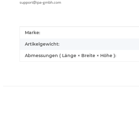
support@ipa-gmbh.com
Produkteigenschaft
Wert
Marke:
Artikelgewicht:
Abmessungen ( Länge × Breite × Höhe ):