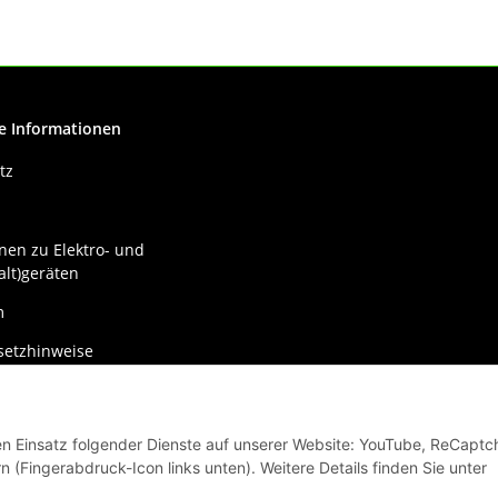
Hub Starter Kit
e Informationen
tz
nen zu Elektro- und
alt)geräten
m
setzhinweise
recht
den Einsatz folgender Dienste auf unserer Website: YouTube, ReCaptc
n (Fingerabdruck-Icon links unten). Weitere Details finden Sie unter