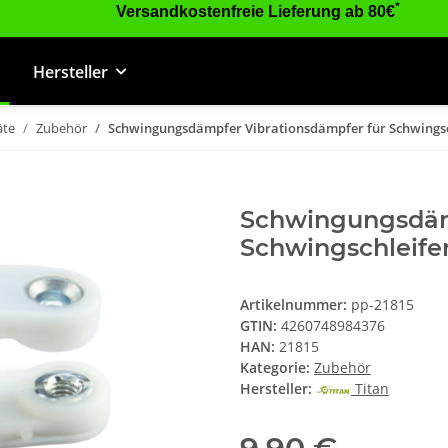
*
Versandkostenfreie Lieferung ab 80€
Hersteller
äte
Zubehör
Schwingungsdämpfer Vibrationsdämpfer für Schwingsc
Schwingungsdämp
Schwingschleife
Artikelnummer:
pp-21815
GTIN:
4260748984376
HAN:
21815
Kategorie:
Zubehör
Hersteller:
Titan