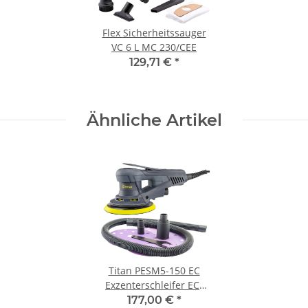
Flex Sicherheitssauger
VC 6 L MC 230/CEE
129,71 €
*
Ähnliche Artikel
Titan PESM5-150 EC
Exzenterschleifer EC-
Motor brushless 5mm
177,00 €
*