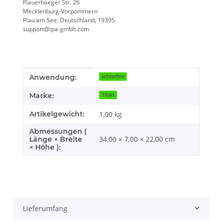
Plauerhaeger Str. 26
Mecklenburg-Vorpommern
Plau am See, Deutschland, 19395
support@ipa-gmbh.com
Produkteigenschaft
Wert
Anwendung:
schleifen
Marke:
Titan
Artikelgewicht:
1,00
kg
Abmessungen (
34,00 × 7,00 × 22,00 cm
Länge × Breite
× Höhe ):
Lieferumfang