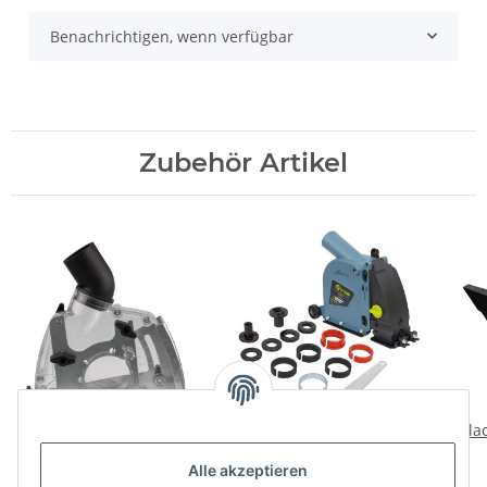
Benachrichtigen, wenn verfügbar
Zubehör Artikel
Absaughaube Titan
Aufsatz für
Fla
USSN116 für
Winkelschleifer zum
Alle akzeptieren
Winkelschleifer
Schlitzfräsen u.
32,90 €
*
29,90 €
*