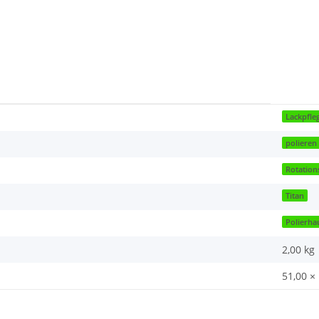
Lackpfle
polieren
Rotation
Titan
Polierh
2,00
kg
51,00 ×