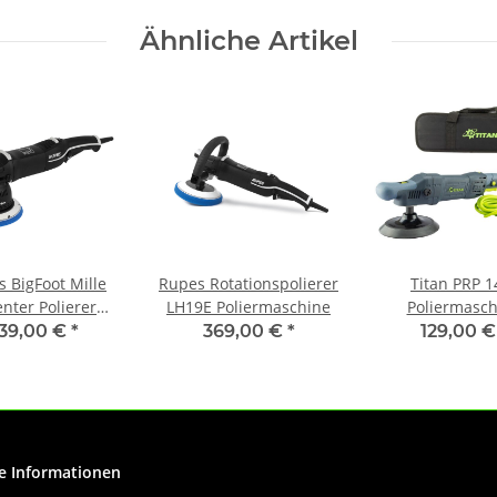
Ähnliche Artikel
 BigFoot Mille
Rupes Rotationspolierer
Titan PRP 1
nter Polierer
LH19E Poliermaschine
Poliermasch
LK900E
Rotation 150m
39,00 €
*
369,00 €
*
129,00 
Watt
e Informationen