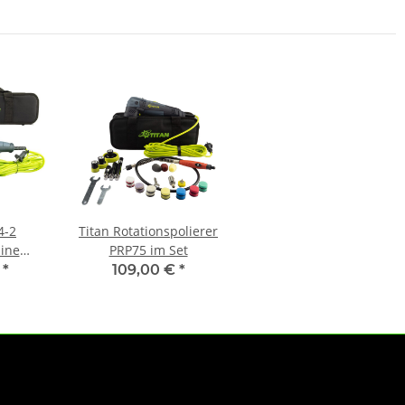
4-2
Titan Rotationspolierer
ine
PRP75 im Set
m 1200
€
*
109,00 €
*