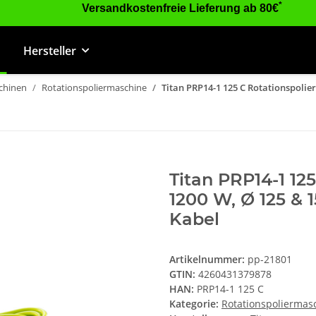
*
Versandkostenfreie Lieferung ab 80€
Hersteller
chinen
Rotationspoliermaschine
Titan PRP14-1 125 C Rotationspoli
Titan PRP14-1 12
1200 W, Ø 125 &
Kabel
Artikelnummer:
pp-21801
GTIN:
4260431379878
HAN:
PRP14-1 125 C
Kategorie:
Rotationspoliermas