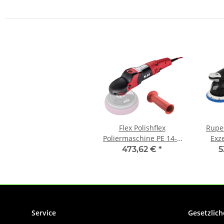
Flex Polishflex
Rupes
Poliermaschine PE 14-2
Exze
150
473,62 €
*
5
Service
Gesetzlich