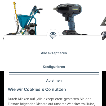
DP-N770 Mischpumpe
Titan Akku
für Spachtelmasse Gips
Schlagschrauber
Alle akzeptieren
Kitt
PIW6021B-Core
1.190,00 €
*
89,00 € -
189,00 €
*
bürstenlos 550Nm
Konfigurieren
Ablehnen
Service
Wie wir Cookies & Co nutzen
Gesetzliche Informationen
Durch Klicken auf „Alle akzeptieren“ gestatten Sie den
Einsatz folgender Dienste auf unserer Website: YouTube,