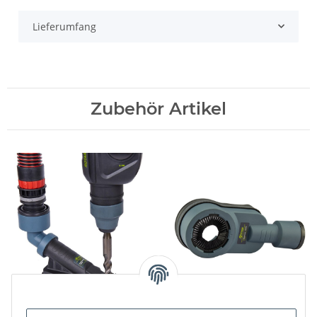
Lieferumfang
Zubehör Artikel
Titan USSD107
Titan USSD108 Staubfänger
Bohrstaubdüse
Bohrstaubabsauger staubfrei