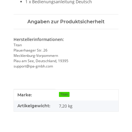
1 x Bedienungsanleitung Deutsch
Angaben zur Produktsicherheit
Herstellerinformationen:
Titan
Plauerhaeger Str. 26
Mecklenburg-Vorpommern
Plau am See, Deutschland, 19395
support@ipa-gmbh.com
Produkteigenschaft
Wert
Marke:
Titan
Artikelgewicht:
7,20
kg