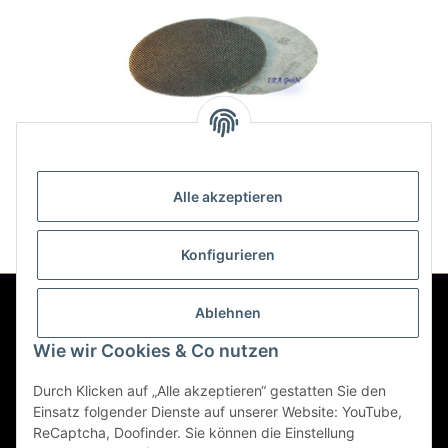
Klettschleifgitter K80 für Flex
Giraffe WS 702 VEA
Alle akzeptieren
100,14 €
*
Konfigurieren
Ablehnen
Service
Wie wir Cookies & Co nutzen
Gesetzliche Informationen
Durch Klicken auf „Alle akzeptieren“ gestatten Sie den
Einsatz folgender Dienste auf unserer Website: YouTube,
ReCaptcha, Doofinder. Sie können die Einstellung