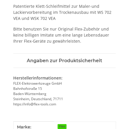
Patentierte Klett-Schleifmittel zur Maler-und
Lackiervorbereitung im Trockenausbau mit WS 702
VEA und WSK 702 VEA
Bitte benutzen Sie nur Original Flex-Zubehör und
keine billigen Imitate um eine lange Lebensdauer
Ihrer Flex-Geräte zu gewährleisten.
Angaben zur Produktsicherheit
Herstellerinformationen:
FLEX-Elektrowerkzeuge GmbH
Bahnhofstraße 15
Baden-Württemberg
Steinheim, Deutschland, 71711
https://info@flex-tools.com
Produkteigenschaft
Wert
Marke:
Flex