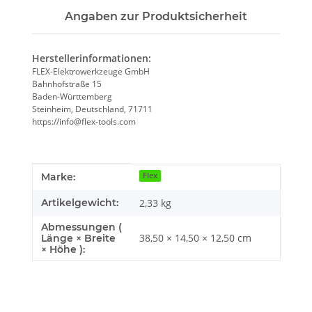
Angaben zur Produktsicherheit
Herstellerinformationen:
FLEX-Elektrowerkzeuge GmbH
Bahnhofstraße 15
Baden-Württemberg
Steinheim, Deutschland, 71711
https://info@flex-tools.com
Produkteigenschaft
Wert
Marke:
Flex
Artikelgewicht:
2,33
kg
Abmessungen (
38,50 × 14,50 × 12,50 cm
Länge × Breite
× Höhe ):